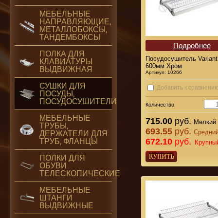
МЕБЕЛЬНЫЕ
НАПРАВЛЯЮЩИЕ,
МЕТАЛЛОБОКСЫ,
ТАНДЕМБОКСЫ
Подробнее
ПОЛКА ДЛЯ
Посудосушитель Variant
КЛАВИАТУРЫ
600мм Хром
ВЫДВИЖНАЯ
Артикул:
10266
СУШКИ ДЛЯ
Добавить к сравнени
ПОСУДЫ,
ПОСУДОСУШИТЕЛИ
Количество:
МЕБЕЛЬНЫЕ
715.00
руб.
Мелкий 
ТРУБЫ,
693.55
руб.
Средний
ДЕРЖАТЕЛИ ДЛЯ
672.10
руб.
ТРУБ, ФЛАНЦЫ
Крупны
ПОЛКИ ДЛЯ
ОБУВИ
ТЕЛЕСКОПИЧЕСКИЕ
МЕБЕЛЬНЫЕ
ШТАНГИ
ВЫДВИЖНЫЕ