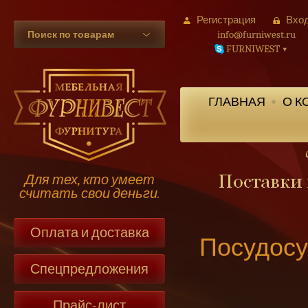
Регистрация
Вхо
info@furniwest.ru
Поиск по товарам
FURNIWEST
▾
ГЛАВНАЯ
О К
Для тех, кто умеет
считать свои деньги.
Оплата и доставка
Посудосу
Спецпредложения
Прайс-лист