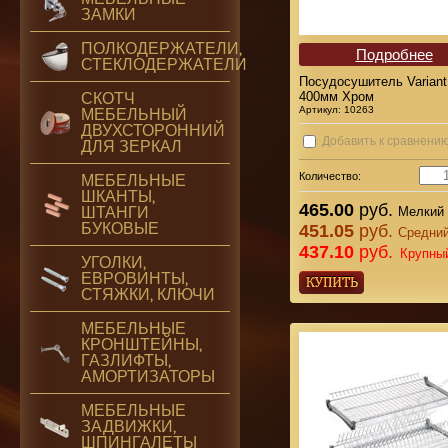
ЗАМКИ
ПОЛКОДЕРЖАТЕЛИ,
Подробнее
СТЕКЛОДЕРЖАТЕЛИ
Посудосушитель Variant
400мм Хром
СКОТЧ
Артикул:
10263
МЕБЕЛЬНЫЙ
ДВУХСТОРОННИЙ
Добавить к сравнени
ДЛЯ ЗЕРКАЛ
Количество:
МЕБЕЛЬНЫЕ
ШКАНТЫ,
465.00
руб.
ШТАНГИ
Мелкий 
БУКОВЫЕ
451.05
руб.
Средний
437.10
руб.
Крупны
УГОЛКИ,
ЕВРОВИНТЫ,
СТЯЖКИ, КЛЮЧИ
МЕБЕЛЬНЫЕ
КРОНШТЕЙНЫ,
ГАЗЛИФТЫ,
АМОРТИЗАТОРЫ
МЕБЕЛЬНЫЕ
ЗАДВИЖКИ,
ШПИНГАЛЕТЫ