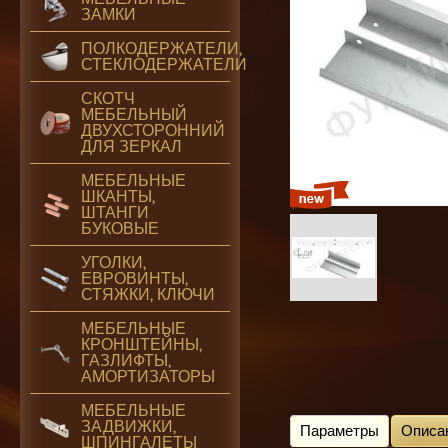
ЗАМКИ
Купить
ПОЛКОДЕРЖАТЕЛИ,
СТЕКЛОДЕРЖАТЕЛИ
СКОТЧ
МЕБЕЛЬНЫЙ
ДВУХСТОРОННИЙ
ДЛЯ ЗЕРКАЛ
МЕБЕЛЬНЫЕ
Новинка
ШКАНТЫ,
ШТАНГИ
БУКОВЫЕ
УГОЛКИ,
ЕВРОВИНТЫ,
СТЯЖКИ, КЛЮЧИ
МЕБЕЛЬНЫЕ
КРОНШТЕЙНЫ,
ГАЗЛИФТЫ,
АМОРТИЗАТОРЫ
МЕБЕЛЬНЫЕ
ЗАДВИЖКИ,
Параметры
Описа
ШПИНГАЛЕТЫ