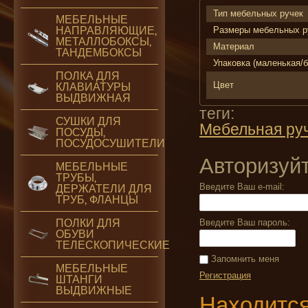
Тип мебельных ручек
МЕБЕЛЬНЫЕ
НАПРАВЛЯЮЩИЕ,
Размеры мебельных р
МЕТАЛЛОБОКСЫ,
Материал
ТАНДЕМБОКСЫ
Упаковка (маленькая/
ПОЛКА ДЛЯ
Цвет
КЛАВИАТУРЫ
ВЫДВИЖНАЯ
теги:
СУШКИ ДЛЯ
Мебельная ру
ПОСУДЫ,
ПОСУДОСУШИТЕЛИ
Авторизуй
МЕБЕЛЬНЫЕ
ТРУБЫ,
Введите Ваш e-mail:
ДЕРЖАТЕЛИ ДЛЯ
ТРУБ, ФЛАНЦЫ
ПОЛКИ ДЛЯ
Введите Ваш пароль:
ОБУВИ
ТЕЛЕСКОПИЧЕСКИЕ
Запомнить меня
МЕБЕЛЬНЫЕ
Регистрация
ШТАНГИ
ВЫДВИЖНЫЕ
Находится