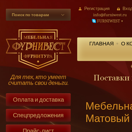
Регистрация
Вхо
info@furniwest.ru
Поиск по товарам
FURNIWEST
▾
ГЛАВНАЯ
О К
Для тех, кто умеет
считать свои деньги.
Оплата и доставка
Мебельна
Спецпредложения
Матовый
Прайс-лист