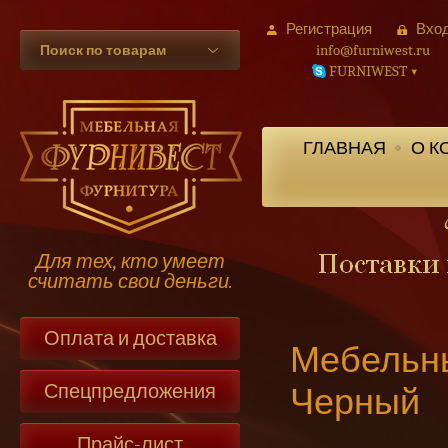
Регистрация
Вхо
info@furniwest.ru
Поиск по товарам
FURNIWEST
▾
ГЛАВНАЯ
О К
Для тех, кто умеет
считать свои деньги.
Оплата и доставка
Мебельны
Спецпредложения
Черный
Прайс-лист