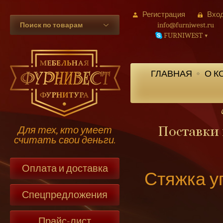
Регистрация
Вхо
info@furniwest.ru
Поиск по товарам
FURNIWEST
▾
ГЛАВНАЯ
О К
Для тех, кто умеет
считать свои деньги.
Оплата и доставка
Стяжка уг
Спецпредложения
Прайс-лист